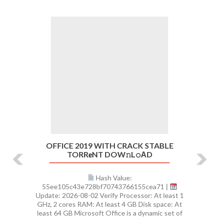
Previous
Ne
OFFICE 2019 WITH CRACK STABLE
TORR𝐞NT DOW𝚗L𝚘АD
Hash Value:
55ee105c43e728bf70743766155cea71 |
Update: 2026-08-02 Verify Processor: At least 1
GHz, 2 cores RAM: At least 4 GB Disk space: At
least 64 GB Microsoft Office is a dynamic set of