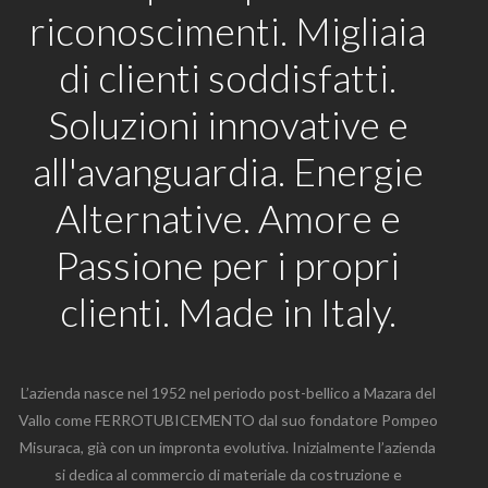
riconoscimenti. Migliaia
di clienti soddisfatti.
Soluzioni innovative e
all'avanguardia. Energie
Alternative. Amore e
Passione per i propri
clienti. Made in Italy.
L’azienda nasce nel 1952 nel periodo post-bellico a Mazara del
Vallo come FERROTUBICEMENTO dal suo fondatore Pompeo
Misuraca, già con un impronta evolutiva. Inizialmente l’azienda
si dedica al commercio di materiale da costruzione e